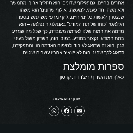
אחרים בחיים, גם 'אילוף שדונים' הוא תהליך ארוך ומתמשך
ולא משהו חד פעמי. למעשה, 'אילוף שדונים' הוא משהו
שנצטרך לעשות כל ימי חיינו. ג'וזף מרפי משתמש בספרו
הקלאסי "כוחו של תת המודע" באנאלוגיה נפלאה – הוא
מדמה את המוח שלנו לאדמה מעובדת, כך שכל מה שנזרע
בתת המודע, נקצור במודע. במובן הזה, השדון משול בעיני
לגנן. הוא זה שדואג לעיבוד ולטיפוח האדמה הזו ומתפקידנו,
לדאוג לכך שהגנן הזה לא ישאיר אחריו עשבים שוטים.
ספרות מומלצת
לאלף את השדון / ריצ'רד ד. קרסון
שתף באמצעות
WhatsApp
Facebook
Email