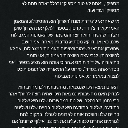
מספיק", "אתה לא טוב מספיק" ובכלל "אתה סתם לא
מספיק" ועוד ועוד.
מי שאחראי להגדרת מונח 'השדון' הוא הפסיכולוג והמאמן
האמריקאי ריצ'רד ד. קרסון. בספרו 'לאלף את השדון' טוען
ריצ'רד שהשדון הוא היוצר והמשמר של האמונות המגבילות
שלנו. כאן אני דווקא מסתייג מדבריו מאחר ואני חושב
שהשדון אחראי לשימור ולטיפוח האמונות המגבילות, אך לא
להיווצרותן. לגבי עצם היווצרות האמונות, אני תומך
בתיאוריה של ד"ר תומס א.הריס אותה הוא מציג בספרו "אני
בסדר-אתה בסדר". פירוט על התיאוריה של תומס תוכלו
למצוא במאמר על אמונות מגבילות.
"האדם נמצא היכן שנמצאות מחשבותיו ולכן מחויב הוא
לבדוק האם מחשבותיו נמצאות היכן שהיה רוצה להיות" אמר
רבי נחמן מברסלב. שליטה במחשבות שלנו היא שליטה
בתודעה, שליטה בתודעה היא שליטה בחיים שלנו ושליטה
בחיים שלנו הופכת אותנו לאדונים לגורלנו במקום לתת
לגורמים אחרים לכפות עלינו את רצונם. 'אילוף שדונים' אם