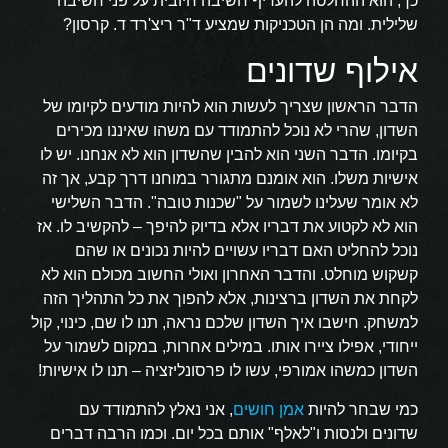
כך, הוא ההחלטה להעדיף חשיבה חיובית על פני חשיבה
שלילית. ומה הן הטכניקות שמציע ד"ר ריצ'רד ד. קרסון?
אילוף שדונים
הדבר הראשון שצריך לעשות הוא להיות מודעים לקיומו של
השדון, שהרי לא נוכל להתמודד עם משהו שאיננו מכירים
בקיומו. הדבר השני הוא להבין שהשדון הוא לא אנחנו. יש לו
אישיות משלו. הוא אומנם מתגורר במוחנו דרך קבע, אך זה
לא אומר שעלינו לשמור על "שכנות טובה". הדבר השלישי
הוא לא לקטוע את דבריו אלא בדיוק להיפך – להקשיב לו. אז
נוכל להחליט האם דבריו עשויים להיות נכונים או שהם
קשקוש מוחלט. והדבר האחרון ואולי החשוב מכולם הוא לא
לקחת את השדון ברצינות, אלא להפוך את כל התהליך הזה
למשחק. חישבו איך השדון שלכם נראה, תנו לו שם, כינוי, קול
ייחודי, אפילו ציירו אותו. במילים אחרות, במקום לשמור על
השדון כמשהו אמורפי, עשו לו פרסונליזציה – תנו לו אישיות!
כמי שבחר להיות
אמן חושים
, אני נאלץ להתמודד עם
שדונים ולנסות ו"לאלף" אותם בכל יום. וכמו הרבה דברים