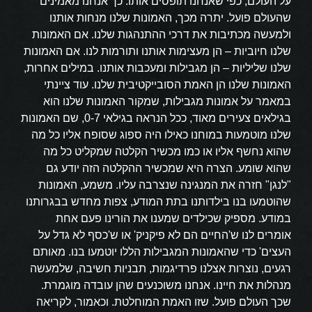
על העולם, כפי שאנחנו תופסים אותו. כך אנחנו מאמינים
שהעולם פועל. יתרה מכך, האמונות שלנו מנחות אותנו
ולמעשה מכתיבות את דרכי ההתנהגות שלנו. אם האמונות
שלנו חיוביות – הן מעצימות אותנו ותורמות לנו. אם האמונות
שלנו שליליות – הן מגבילות ומעכבות אותנו. במילים אחרות,
האמונות שלנו הן האמת הסובייקטיבית שלנו. עוד ציינתי
במאמר על אמונות מגבילות, שמקור האמונות שלנו הוא
בגילאים צעירים מאוד, ככל הנראה בגילאי 0-7, שם האמונות
שלנו מוטמעות במוחנו כאילו היה ספוג שסופח אליו כל מה
שהוא נחשף אליו או כמו מכשיר הקלטה שמקליט כל מה
שהוא שומע. הצרה היא שמכשיר ההקלטה הזה יודע גם
"לנגן" חזרה את המנגינה שנצרבה עליו. משמע, האמונות
שהוטמעו בנו בילדותנו בתת המודע, צפות מחדש בבגרותנו
במודע. מספיק שכילדים שמענו את הורינו פעם אחת
אומרים לנו ש'החיים הם לא פיקניק' או ש'כסף לא גדל על
העצים' כדי שהאמונות המגבילות הללו יוטמעו בנו. מאותם
רגעים, נוצרות אצלנו פרדיגמות, תבניות חשיבה, שלמעשה
מנהלות את חיינו. אנחנו משוכנעים שהן עובדה מוגמרת.
שכך העולם פועל. שזו האמת המוחלטת. וכאמור, לקריאה