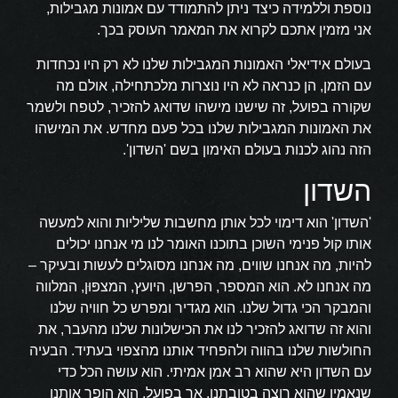
נוספת וללמידה כיצד ניתן להתמודד עם אמונות מגבילות,
אני מזמין אתכם לקרוא את המאמר העוסק בכך.
בעולם אידיאלי האמונות המגבילות שלנו לא רק היו נכחדות
עם הזמן, הן כנראה לא היו נוצרות מלכתחילה, אולם מה
שקורה בפועל, זה שישנו מישהו שדואג להזכיר, לטפח ולשמר
את האמונות המגבילות שלנו בכל פעם מחדש. את המישהו
הזה נהוג לכנות בעולם האימון בשם 'השדון'.
השדון
'השדון' הוא דימוי לכל אותן מחשבות שליליות והוא למעשה
אותו קול פנימי השוכן בתוכנו האומר לנו מי אנחנו יכולים
להיות, מה אנחנו שווים, מה אנחנו מסוגלים לעשות ובעיקר –
מה אנחנו לא. הוא המספר, הפרשן, היועץ, המצפּוּן, המלווה
והמבקר הכי גדול שלנו. הוא מגדיר ומפרש כל חוויה שלנו
והוא זה שדואג להזכיר לנו את הכישלונות שלנו מהעבר, את
החולשות שלנו בהווה ולהפחיד אותנו מהצפוי בעתיד. הבעיה
עם השדון היא שהוא רב אמן אמיתי. הוא עושה הכל כדי
שנאמין שהוא רוצה בטובתנו, אך בפועל, הוא הופך אותנו