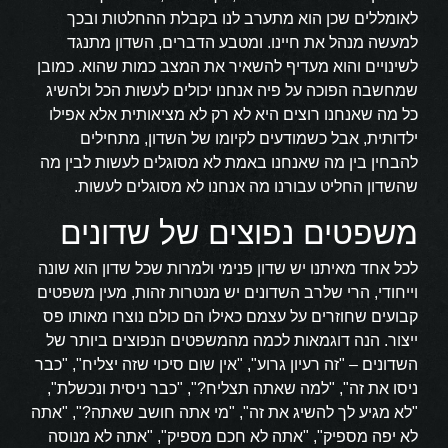
לאומללים שכן הוא מתערב לנו בקבלת ההחלטות ובכך
למעשה מנהל את חיינו. ומטבע הדברים, השדון מתנגד
לשינויים והוא מעדיף להשאיר את המצב כמות שהוא. כמובן
שמחשבה הפוכה על פיה אנחנו יכולים לעשות הכל ולהשיג
כל מה שאנחנו רוצים היא לא רק לא מציאותית אלא אפילו
ילדותית, אבל כשמודעים לקיומו של השדון, מתחילים
להבחין בין מה שאנחנו באמת לא מסוגלים לעשות לבין מה
שהשדון החליט עבורנו מה אנחנו לא מסוגלים לעשות.
משפטים נפוצים של שדונים
לכל אחד מאיתנו יש שדון פנימי ולמרות שכל שדון הוא שונה
וייחודי, הרי שלרב השדונים יש מנטרות זהות, מעין משפטים
קבועים שחוזרים על עצמם כאילו הם כולם נוצרו מאותו פס
ייצור. הנה דוגמאות לכמה מהמשפטים הנפוצים ביותר של
השדונים – "זה רעיון גרוע", "אין שום סיכוי שזה יצליח", "כבר
ניסו את זה", "למה שאתה תצליח?", "כבר ניסית ונכשלת",
"לא מגיע לך להשיג את זה", "מי אתה חושב שאתה?", "אתה
לא יפה מספיק", "אתה לא חכם מספיק", "אתה לא מנוסה