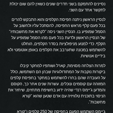
נסיינים להתמקם בשני חדרים שונים כשאין להם שום יכולת
לתקשר אחד עם השני.
לנסיין הראשון ניתנה חפיסת הקלפים והוא התבקש להרים
בכל פעם קלף מראש החפיסה, להסתכל עליו ולחשוב על
הסמל שמופיע בו. הנסיין השני ניסה "לקרוא את מחשבותיו"
של הנסיין הראשון ולדעת בכל פעם מהו הסמל שמופיע על
הקלף. כדי למנוע מניפולציות בסדר הקלפים, הוחלט
להשתמש במכונה שתערבב את הקלפים באופן אוטומטי ולא
בידיים אנושיות.
למרות הצלחה מסוימת, קארל ושותפיו למחקר קיבלו
ביקורות נוקבות על המתודולוגיות שבהן הם השתמשו, כולל
על העובדה שהם בחרו להשתמש במחקר בחפיסת קלפים
המזוהה עם קוסמים ונוכלים. עשרות שנים אחר כך, הקוסם
והמדען ג'יימס רנדי שהיה ידוע בחשיפת מתחזים, שיחזר את
הניסוי בתוכנית טלוויזיה עם אדם שטען שהוא "קורא
מחשבות".
ג'יימס השתמש הפעם בחפיסה של 250 קלפים ו"קורא