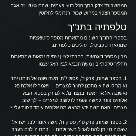
המחשבות" צדק בסך הכל ב50 פעמים, שהם 20%. זה אגב
המספר הצפוי בניחוש שכולו רנדומלי לחלוטין.
טלפתיה בתנ"ך
בספרי התנ"ך השונים מתוארות מספר סיטואציות
שמתארות, כביכול, תהליכים טלפתיים.
מבין מספר דוגמאות, בחרתי לציין שתי דוגמאות שמתארות
תהליך טלפתי בין משה הנביא לבין האל עצמו:
1.
בספר שמות, פרק ד', פסוק י"ח, משה פונה אל חותנו יתרו
ואומר לו שהוא מתכנן לחזור למצרים – 'ויאמר לו אלכה נא
ואשובה אל אחי אשר במצרים'. אולם רק בפסוק הבא
אלוהים פונה למשה ואומר לו לשוב למצרים – 'לך שוב
מצרים'. האם משה ידע מראש מה אלוהים עומד לצוות עליו?
2.
בספר שמות, פרק ט"ז, פסוק ח', משה אומר לבני ישראל
שאלוהים ייתן להם לאכול בשר ולחם – 'בתת ה' לכם בערב