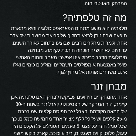
המרתק והאזוטרי הזה.
מה זה טלפתיה?
טלפתיה היא מושג מתחום הפאראפסיכולוגיה והיא מתארת
תופעה שבה ניתן לבצע תהליך של קריאת מחשבות של אדם
אחר. ולמרות מחקרים רבים שבוצעו בתחום לאורך השנים,
עד היום לא הושגה הוכחה חותכת לקיומה. מבחינה
נוירולוגית הדבר כביכול אינו אפשרי מאחר והמוח האנושי
פועל באמצעות אימפולסים חשמליים ומוליכים כימיים ואלו
אינם משדרים אותות אל מחוץ לגוף.
מבחן זנר
אחד מהמחקרים הידועים שביקשו לבדוק האם טלפתיה אכן
קיימת, היה המחקר של הפסיכולוג קארל זנר בשנות ה-30
של המאה הקודמת. קארל יצר חפיסת קלפים שמורכבת
מ-25 קלפים ושעל כל קלף מצויר אחד מחמישה סמלים, כך
שכל סמל חוזר על עצמו 5 פעמים. הסמלים על הקלפים היו
עיגול, פלוס, קווים מעגליים, ריבוע וכוכב. קארל ביקש משני