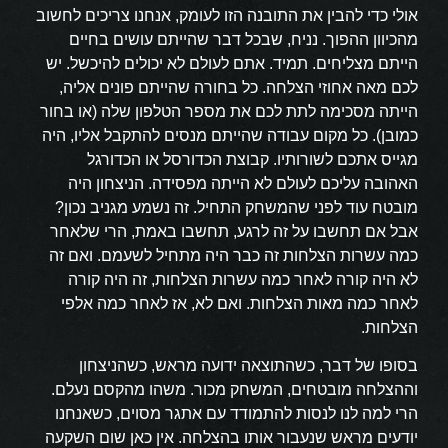
אולי כדי להבין את התובנה הזו לעומק, אנחנו צריכים לחשוב
מהכיוון ההפוך. נניח, שבכל דבר שהייתם עושים בחיים
הייתם מצליחים. תמיד. אתם לעולם לא יכולים להיכשל. יש
לכם מאה אחוזי הצלחה. כל בחורה שהייתם פונים אליה,
הייתה מסכימה לתת לכם את מספר הטלפון שלה (או בחור
כמובן). כל מקום עבודה שהייתם מנסים להתקבל אליו, היה
מגייס אתכם לשורותיו. קבוצת הכדורסל או הכדורגל
האהובה עליכם לעולם לא הייתה מפסידה. הניצחון היה
מובטח עוד לפני שהמשחק התחיל. זה נשמע מגניב נכון?
אבל אם תחשבו על זה לרגע, תחשבו באמת, הרי שלאחר
כמה עשרות הצלחות זה כבר היה מתחיל לשעמם. ואם זה
לא היה קורה לאחר כמה עשרות הצלחות, זה היה קורה
לאחר כמה מאות הצלחות. ואם לא, אז לאחר כמה אלפי
הצלחות.
בסופו של דבר, כשהתוצאה ידועה מראש, כשהניצחון
וההצלחה מובטחים, המשחק מכור. משהו מהקסם נעלם.
הרי למה לנו לנסות להתמודד עם אתגר מסוים, כשאנחנו
יודעים מראש שנעבור אותו בהצלחה. אין כאן שום השקעה