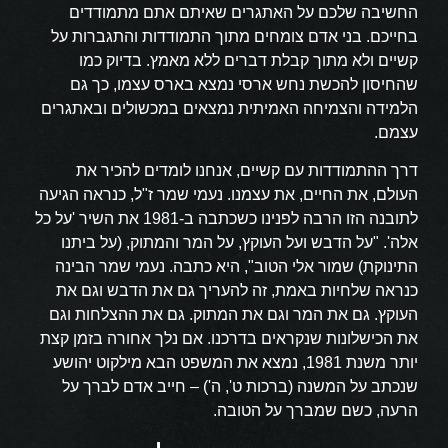
החשיבה שלכם על האתגרים שאיתם אתם מתמודדים
בחייכם. בני אדם צומחים מתוך התמודדות והתגברות על
קשיים ולא מתוך קבלת דברים ללא מאמץ. בדיוק כמו
שהחיסון להכשת נחש ארסי נמצא בארס עצמו, כך גם
הלמידה והצמיחה האמיתית נמצאים במכשולים ובאתגרים
עצמם.
דרך ההתמודדות עם קשיים, אנחנו לומדים להכיר את
העולם, את החיים, את עצמנו. נעמי שמר ז"ל, כנראה הגיעה
לתובנה הזו הרבה לפנינו כשכתבה ב-1981 את השיר 'על כל
אלה'. "על הדבש ועל העוקץ, על המר והמתוק, (על ביתנו
התינוקת) שמור אלי הטוב", היא כתבה. נעמי שמר הבינה
כנראה שלחיות באמת, זה להעריך גם את הדבש וגם את
העוקץ. גם את המר וגם את המתוק. גם את ההצלחות וגם
את הכישלונות שנקראים בדרכנו. אם נלך אחורה בזמן קצת
יותר משנת 1981, נמצא את המשפט הבא מילקוט יהושע
שנכתב על המשנה (ברכות ט', ה') – חייב אדם לברך על
הרעה, כשם שמברך על הטובה.