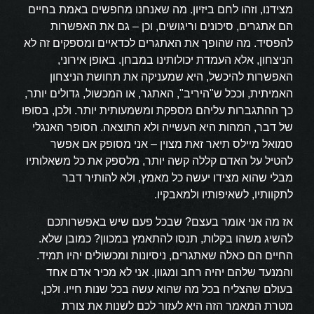
מצידנו, וזהו לחם ביזיון. מה שאנחנו מחפשים באמת בחיים
הם אתגרים, סיכונים וריגושים, וכן – גם את האפשרות
להפסיד. מה שהופך את האתגרים לכדאיים ומספקים זה לא
הניצחון, אלא העמדת יכולותינו במבחן. באופן אירוני,
האפשרות להיכשל, היא שמעניקה את תחושת הניצחון
האמיתית, וככל ש"היריב", האתגר, או המכשול, גדולים יותר,
כך ההתגברות עליהם מספקת ומשמעותית יותר. ולכן, בסופו
של דבר, המהות היא העשייה ולא התוצאה. הסופר האנגלי
סמואל מיילס תיאר זאת מצוין – אני מסופק אם אפשר
להטיל על האדם קללה קשה יותר, מלספק את כל משאלותיו
מבלי שהוא מצידו יעשה כל מאמץ, ולא להותיר דבר
לתקוותיו, לשאיפותיו ולמאבקיו.
אז מה אני אומר בעצם? שבכל פעם שיש באפשרותכם
להשיג משהו בקלות, תנסו להתאמץ במכוון? כמובן שלא.
החיים הם כאלה שאתגרים, ניסיונות ומכשולים יהיו תמיד.
והמנעד שלהם יהיה רחב ומגוון. אני לא מכיר אדם אחד
בעולם שהצליח בכל מה שהוא עשה בכל שנות חייו. ולכן,
מטרת המאמר הזה היא לעזור לכם לשנות את צורת