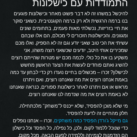
התמודדות עם כישלונות
להיכשל במשהו זה לא דבר פשוט מאחר וכישלונות פוגעים
בנו ברמה הרגשית ולא רק ברמה הקוגנטיבית. כשאני סוקר
את חיי בזריזות, נכשלתי מאות פעמים, בתחומים שונים
ומגוונים. והכישלונות הזכורים לי מכולם, הם אלו שבהם
עשיתי את הכי טוב שאני יודע וגם זה לא הספיק. ואלו מכם
שמכירים אותי היטב, יודעים שכשאני רוצה משהו, אני
משקיע בו את כל כולי. לכמה מכם יש מטרות שהייתם רוצים
להשיג ואתם פוחדים לעשות את הצעד הראשון מחשש
לכישלון? זכרו – מכשולים בחיים נועדו רק כדי לבחון עד כמה
באמת אנחנו רוצים את מה שאנחנו רוצים, ואם ויתרנו
מראש או אם ויתרנו לאחר כישלונות ספורים, כנראה שאנחנו
לא באמת רוצים את מה שנדמה לנו שאנחנו רוצים.
מי שלא מוכן להפסיד, שלא ייכנס ל"משחק" מלכתחילה.
חלק מהחיים זה לדעת להפסיד.
גם מייקל ג'ורדן הפסיד כמה משחקים
. זכרו – אנחנו נופלים
כדי שנוכל ללמוד לקום. ולכן, כל נפילה, כל הפסד וכל כישלון
הם הזדמנות לצמיחה וללמידה לפעם הבאה. מכל מקום,