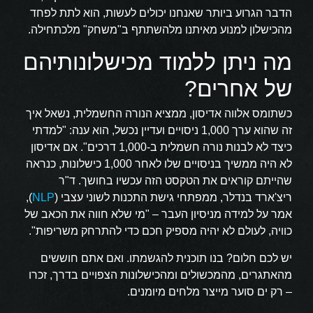
הדבר הגרוע ביותר שאנחנו יכולים לעשות, הוא לתת לפחד
מהכישלון למנוע מאיתנו מלהשתתף ב"משחק" מלכתחילה.
מה ניתן ללמוד מכישלונותיהם
של אחרים?
כשתומס אלווה אדיסון, ממציא הנורה החשמלית, נשאל איך
זה שהוא ערך 1,000 ניסויים ועדיין נכשל, הוא ענה: "למדתי
כיצד לא לבנות נורה חשמלית ב-1,000 דרכים". אם אדיסון
לא היה ממשיך בניסויים שלו לאחר 1,000 כישלונות, כנראה
שהייתם קוראים את הטקסט הזה עכשיו בחושך. ד"ר
ריצ'ארד בנדלר, ממפתחי גישת התכנות לשוני עצבי (
NLP
),
אמר על למידה מניסיון העבר – "מי שלא חווה את הכאב של
כוויה, לעולם לא יהיה מספיק חכם כדי להתרחק משריפות".
יש לכם חלום? בנו תוכנית להגשמתו. ואם אתם חוששים
מהאתגרים, מהמכשולים ומהכישלונות הצפויים בדרך, זכרו
– רק ים סוער מייצר מלחים מיומנים.